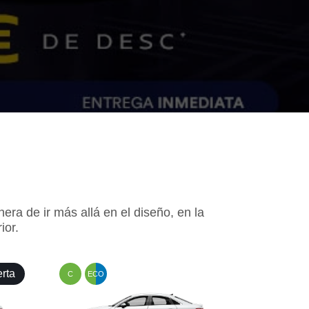
ra de ir más allá en el diseño, en la
ior.
erta
C
ECO