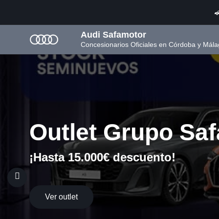

Audi Safamotor
Concesionarios Oficiales en Córdoba y Mála
Outlet Grupo Sa
¡Hasta 15.000€ descuento!
Ver outlet