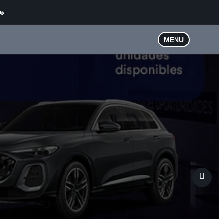
🚗
MENU