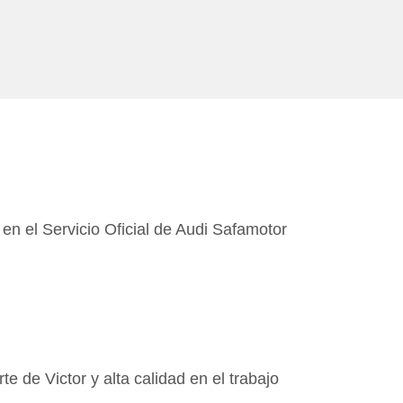
en el Servicio Oficial de Audi Safamotor
Inma San
Málaga El Vi
te de Victor y alta calidad en el trabajo
Solicité la